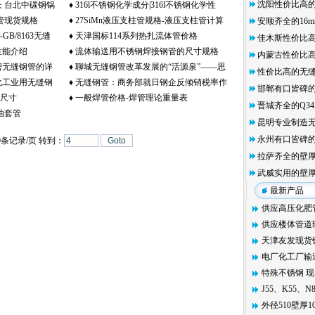
沈阳性价比高的4
 台北中碳钢锅
♦
316l不锈钢化学成分|316l不锈钢化学性
大的机会得到释放
体管现货规格
♦
27SiMn液压支柱管规格-液压支柱管计算
安顺齐全的16
锅炉用管
能|316l不锈钢管成分|不锈钢316l化学成分
GB/8163无缝
♦
天津国标114系列热扎流体管价格
公式
佳木斯性价比高
性能介绍
♦
流体输送用不锈钢焊接钢管的尺寸规格
内蒙古性价比高
密无缝钢管的详
♦
聊城无缝钢管改革发展的“活源泉”——思
（2）
性价比高的无
化工业用无缝钢
♦
无缝钢管：商务部就日钢企反倾销税率作
维创新
邯郸有口皆碑的
的尺寸
♦
一般焊管价格-焊管理论重量表
出裁决
晋城齐全的Q3
0石油套管
IN17175 ASME A335)
昆明专业制造
永州有口皆碑的4
0
条记录/页 转到：
拉萨齐全的壁厚
武威实用的壁厚
最新
供应高压化肥管
供应楼体管道输
天津友发现货镀
电厂化工厂输送管
特殊不锈钢 现..
J55、K55、N80
外径510壁厚10