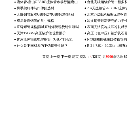
♦
流体管-唐山GB8163流体管市场行情|唐山
♦
台北高碳钢锅炉管一根多长
♦
脚手架杆件与扣件的选材
♦
20#无缝钢管-GB8163流
流体管销售
炉管理论重量表 台北低中压
♦
无缝钢管标准GB8162与GB8163的区别
♦
北京7.62毫米精密无缝钢管-
♦
双层卷焊钢管的尺寸规格
♦
冷拔钢管最新研究的力学
管行情
♦
直缝焊管规格|聊城直缝焊管现货销售|聊城
♦
表面光洁度冷拔和冷轧精
♦
天津15CrMo高压锅炉管现货报价
♦
高压（低中压）锅炉及石
市场直缝焊管
细介绍
♦
矿用流体输送电焊钢管（GB／T14291—
♦
N型胶圈机械接口铸铁管
管之大口径
♦
什么是不同材质的不锈钢管性能？
♦
R-2为7.62～10.36m n8
1993）
(ASTM A106 ASME A333 D
化学成分
首页
上一页
下一页
尾页
页次：
4
/121
页 共
9606
条记录
8