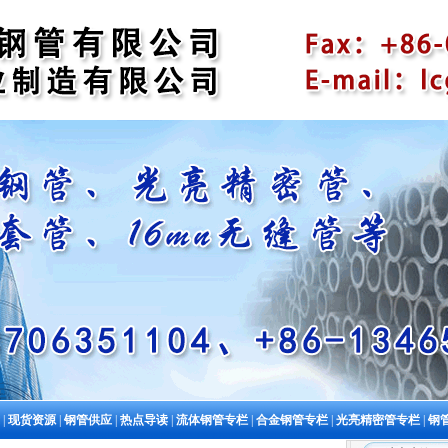
|
现货资源
|
钢管供应
|
热点导读
|
流体钢管专栏
|
合金钢管专栏
|
光亮精密管专栏
|
钢