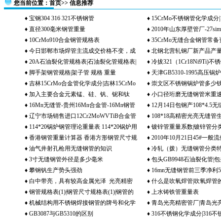
您当前位置：
首页
>> 信息推荐
♦
宝钢304 316 321不锈钢管
♦
15CrMo不锈钢管化学成分|1
♦
直径300毫米钢管重量
♦
2010年山东厚壁管厂-27s
分|15crmo化学成份
♦
10CrMo910合金钢管规格表
♦
35CrMo无缝合金钢管常
♦
今日邯郸市场焊管主流成交价格不变，成
♦
北钢北营轧钢厂新产品产
♦
20A石油裂化管规格表|石油裂化管规格表|
♦
冷拔321（1Cr18Ni9Ti
交差
♦
脚手架钢管规格|架子管 规格 重量
♦
天津GB5310-1995高压
石油裂化管
表（2）
♦
吉林15CrMo合金管化学成分|吉林15CrMo
♦
崇文区不锈钢锅炉管多少钱
♦
加入主要合金元素锰、硅、钒、铌和钛
♦
小口径珩磨无缝钢管米重
合金管价格
锅炉管价格 崇文区高碳钢锅
♦
16Mn无缝管-贵州16Mn合金管-16Mn钢管
♦
12月14日包钢产108*4.
等 16Mn无缝钢管
♦
辽宁市场销售进口12Cr2MoWVTiB合金管
♦
108*18高精密光亮无缝管生产
价格
格
♦
114*20锅炉钢管理论重量表 114*20锅炉用
♦
镀锌管重量系数|镀锌管分
高精密光亮无缝管特点 108*
♦
香港钢管重量计算器 香港方形钢管尺寸规
♦
2010年10月21日45#一
无缝管 114*20锅炉用无缝钢管外径多少
无缝管最佳经销商
♦
油气井射孔枪用无缝钢管的知识
♦
冷轧（拨）无缝钢管分类
格表 香港20g最高使用温度
格表
♦
3寸无缝钢管外径是多少毫米
♦
包头GB9948石油裂化管|
♦
攀钢钒生产势头强劲
♦
16mn无缝钢管前三季净利50
管|包头钢材市场
♦
白中带亮，具有较高金属光泽 光亮精密
♦
什么是吹氧焊管|吹氧焊管
增长2%
♦
钢管规格表(1)|钢管尺寸规格表(1)|钢管的
♦
上水铸铁管重量表
管
♦
机械结构用不锈钢焊接钢管的牌号和化学
♦
青岛光亮精密管厂|青岛光
理论重量表（1）|钢管理论重量表（1）
♦
GB3087与GB5310的区别
♦
316不锈钢化学成分|316
成分
岛光亮精密管规格表