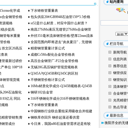
站内查询
5crmo化学成
♦
下水铸铁管重量表
imn合金钢管价格
♦
包头供应20#/GB9948石油管159*5.5价格
备资源规格
♦
st52是什么材质，对应中国什么材质？
量稳步提高
♦
南昌27SiMn液压无缝管|27SiMn合金钢管
)不锈钢管每米重量
♦
外径351毫米流体钢管价格/壁厚22mm流体
价格
锅炉管价格
♦
全国范围内即将进去“炎炎夏日”，无缝钢
钢管现货
栏目
 崇文区20高压
♦
精密钢管重量计算公式
管厂的季节性淡季即将到来
新闻导航
速查表
♦
成都Cr5Mo裂化合金管价格表
炉管一根多长
信息列表
5无缝管最新过磅价
♦
高压合金钢管厂-P22合金管价格
推荐信息
单位 108*18
♦
无锡20G高压锅炉管现货规格表
钢管供应
类
♦
Q345A与Q345B和Q345C的区别
18高精密光亮
般流体钢管现货规
♦
不锈钢管价格计算公式
钢管知识
特点
♦
16Mn材质化学成分-Q345B规格表-Q345B
流体钢管
包头20#石油裂化
♦
钢研102合金管
理学性能
合金钢管
.93亿元 同比
♦
316不锈钢化学成分|316不锈钢管规格表
光亮精密
的规格
♦
下水铸铁管重量表
热点导读
♦
中国钢铁行业联合重组采用吸收合并组建
最新
亮精密管销售|青
♦
钢铁库存回升 钢价起落还看供需
新公司模式重组
衡阳齐全的无
不锈钢管成分
♦
今日来，我国n80石油套管需求还是有较