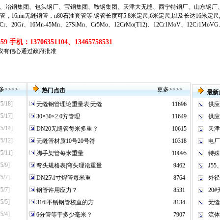
、冶钢集团、包头钢厂、宝钢集团、鞍钢集团、天津大无缝、西宁特钢厂、山东钢厂
管
，
16mn无缝钢管
，
n80石油套管
等
.钢管长度可5.8米定尺,6米定尺,以及长达16米定
20Gr、16Mn-45Mn、27SiMn、Cr5Mo、12CrMo(T12)、12Cr1MoV、12Cr1MoV
9 手机：13706351104、13465758531
议有信心通过政府批准
多
>>>>
更多
>>>>
热门点击
最新
/5/18]
无缝钢管理论重量表|无缝
11696
供应
/5/17]
30×30×2.0方管理
11649
供应
/5/14]
DN20无缝管每米多重？
10615
天津
/5/12]
无缝管材质10号20号符
10318
电厂
/5/11]
脚手架管每米重量
10095
特殊不
5/9]
弯头规格表|弯头理论重量
9462
J55
5/7]
DN25\1寸焊管每米重
8764
外径
5/7]
钢管许用应力？
8531
20
5/5]
316l不锈钢管校直的方
8134
无缝钢
5/4]
6分管等于多少毫米？
7907
流体