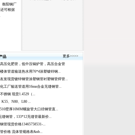
、衡阳钢厂
尺,还可根据
G、
更多
>>>>
产品
高压化肥管，低中压锅炉管，高压合金管
楼体管道输送热水用76*4涂塑镀锌钢...
友发现货镀锌钢管涂塑钢管衬塑钢管焊管...
化工厂输送管道用16mn合金无缝钢管...
锈钢 现货1.4529（...
、K55、N80、L80 ...
510壁厚10MM螺旋管大口径钢管直...
#无缝钢管，133*12无缝管最新价...
管现货价格13465758531-...
管价格 流体管规格表&nb...