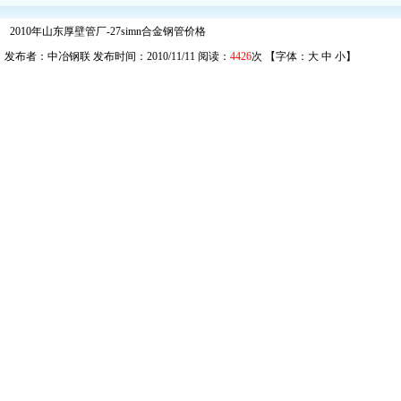
2010年山东厚壁管厂-27simn合金钢管价格
发布者：中冶钢联 发布时间：2010/11/11 阅读：
4426
次 【字体：
大
中
小
】