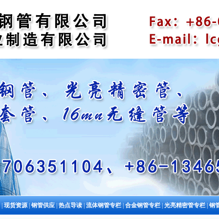
|
现货资源
|
钢管供应
|
热点导读
|
流体钢管专栏
|
合金钢管专栏
|
光亮精密管专栏
|
钢