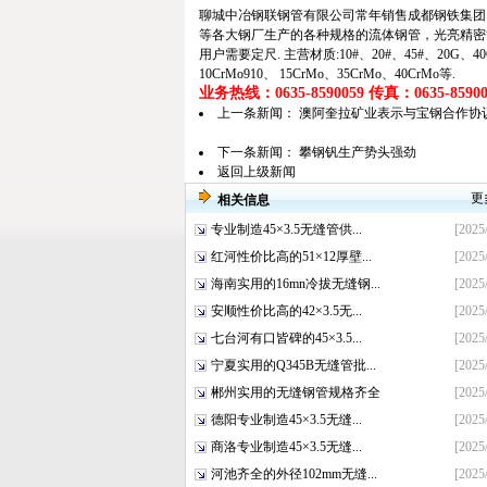
聊城中冶钢联钢管有限公司常年销售成都钢铁集团
等各大钢厂生产的各种规格的
流体钢管
，
光亮精密
用户需要定尺. 主营材质:10#、20#、45#、20G、40Cr、
10CrMo910、 15CrMo、35CrMo、40CrMo等.
业务热线：0635-8590059 传真：0635-859005
上一条新闻：
澳阿奎拉矿业表示与宝钢合作协
下一条新闻：
攀钢钒生产势头强劲
返回上级新闻
更
相关信息
专业制造45×3.5无缝管供...
[2025
红河性价比高的51×12厚壁...
[2025
海南实用的16mn冷拔无缝钢...
[2025
安顺性价比高的42×3.5无...
[2025
七台河有口皆碑的45×3.5...
[2025
宁夏实用的Q345B无缝管批...
[2025/
郴州实用的无缝钢管规格齐全
[2025/
德阳专业制造45×3.5无缝...
[2025/
商洛专业制造45×3.5无缝...
[2025/
河池齐全的外径102mm无缝...
[2025/