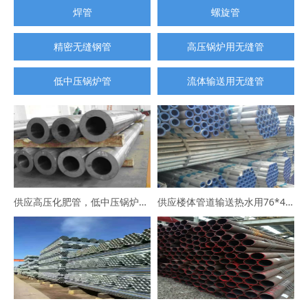
焊管
螺旋管
精密无缝钢管
高压锅炉用无缝管
低中压锅炉管
流体输送用无缝管
供应高压化肥管，低中压锅炉管，高压合金管
供应楼体管道输送热水用76*4涂塑镀锌钢管102*5冷水用衬塑镀锌钢管