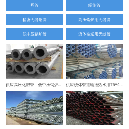
焊管
螺旋管
精密无缝钢管
高压锅炉用无缝管
低中压锅炉管
流体输送用无缝管
供应高压化肥管，低中压锅炉管，高压合金管
供应楼体管道输送热水用76*4涂塑镀锌钢管102*5冷水用衬塑镀锌钢管