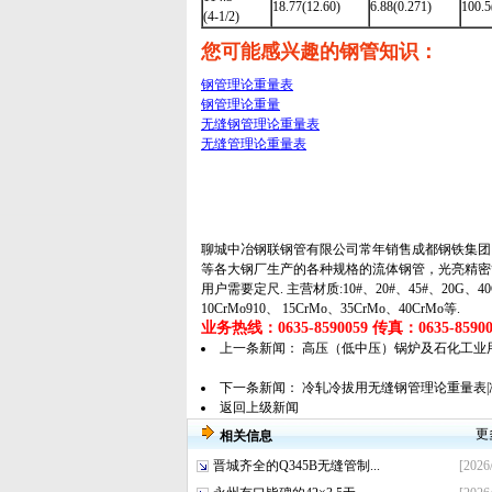
18.77(12.60)
6.88(0.271)
100.5
(4-1/2)
您可能感兴趣的钢管知识：
钢管理论重量表
钢管理论重量
无缝钢管理论重量表
无缝管理论重量表
聊城中冶钢联钢管有限公司常年销售成都钢铁集团
等各大钢厂生产的各种规格的
流体钢管
，
光亮精密
用户需要定尺. 主营材质:10#、20#、45#、20G、40Cr、
10CrMo910、 15CrMo、35CrMo、40CrMo等.
业务热线：0635-8590059 传真：0635-859005
上一条新闻：
高压（低中压）锅炉及石化工业用无缝钢管
下一条新闻：
冷轧冷拔用无缝钢管理论重量表|
返回上级新闻
更
相关信息
晋城齐全的Q345B无缝管制...
[2026