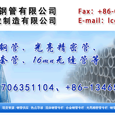
|
现货资源
|
钢管供应
|
热点导读
|
流体钢管专栏
|
合金钢管专栏
|
光亮精密管专栏
|
钢