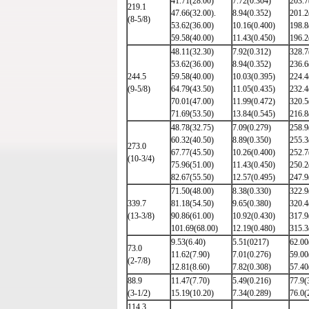
41.71(28.00)
7.72(0.304)
203.7
219.1
47.66(32.00).
8.94(0.352)
201.2
(8-5/8)
53.62(36.00)
10.16(0.400)
198.8
59.58(40.00)
11.43(0.450)
196.2
48.11(32.30)
7.92(0.312)
328.7
53.62(36.00)
8.94(0.352)
236.6
244.5
59.58(40.00)
10.03(0.395)
224.4
(9-5/8)
64.79(43.50)
11.05(0.435)
232.4
70.01(47.00)
11.99(0.472)
320.5
71.69(53.50)
13.84(0.545)
216.8
48.78(32.75)
7.09(0.279)
258.9
60.32(40.50)
8.89(0.350)
255.3
273.0
67.77(45.50)
10.26(0.400)
252.7
(10-3/4)
75.96(51.00)
11.43(0.450)
250.2
82.67(55.50)
12.57(0.495)
247.9
71.50(48.00)
8.38(0.330)
322.9
339.7
81.18(54.50)
9.65(0.380)
320.4
(13-3/8)
90.86(61.00)
10.92(0.430)
317.9
101.69(68.00)
12.19(0.480)
315.3
9.53(6.40)
5.51(0217)
62.00
73.0
11.62(7.90)
7.01(0.276)
59.00
(2-7/8)
12.81(8.60)
7.82(0.308)
57.40
88.9
11.47(7.70)
5.49(0.216)
77.9(
(3-1/2)
15.19(10.20)
7.34(0.289)
76.0(
114.3