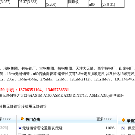
(3.957)
97.37(3.833)
圆螺纹
(5.200)
n80
(27.9-31)
、冶钢集团、包头钢厂、宝钢集团、鞍钢集团、天津大无缝、西宁特钢厂、山东钢厂
管
，
16mn无缝钢管
，
n80石油套管
等
.钢管长度可5.8米定尺,6米定尺,以及长达16米定
20Gr、16Mn-45Mn、27SiMn、Cr5Mo、12CrMo(T12)、12Cr1MoV、12Cr1MoV
9 手机：13706351104、13465758531
之大口径(ASTM A106 ASME A333 DIN17175 ASME A335)化学成分
冷拔无缝钢管|冷拔用无缝钢管
多
>>>>
更多
>>>>
热门点击
最新
/3/26]
无缝钢管理论重量表|无缝
11695
供应