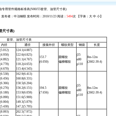
油专用管件规格标准表(N80J55套管、油管尺寸表)
发布者：中冶钢联 发布时间：2010/11/23 阅读：
5494
次 【字体：
大
中
小
】
管尺寸表)
套管、油管尺寸表
内径
通径
接箍外径
螺纹类型
钢级
长度
(5.012)
124.1(4.887)
(4.950)
122.6(4.825)
j55
153.7
圆螺纹
8m-12m
(4.892)
121.1(4.767)
n80
(6.050)
偏梯螺纹
(2602-39.4)
(4.778)
118.2(4.653)
p110
(4.670)
115.4(4.545)
(6.538)
162.9(6.413)
(6.456)
160.8(6.331)
(6.366)
158.5(6.204)
j55
(6.276)
156.2(6.151)
194.5
圆螺纹
8m-12m
n80
(6.180)
153.9(6.059)
(7.656)
偏梯螺纹
(2602-39.4)
p110
(6.090)
151.6(5.969)
(6.004)
149.3(5.879)
(5.430)
147.2(5.795)
(8.093)
202.5(7.972)