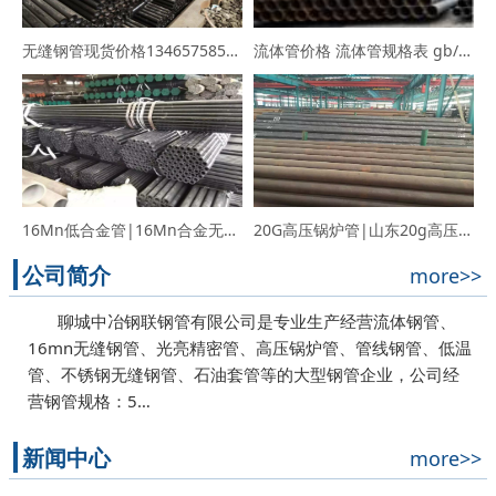
无缝钢管现货价格13465758531-无缝钢管资源-无缝钢管市场
流体管价格 流体管规格表 gb/t3087流体管 325*10无缝钢管
16Mn低合金管|16Mn合金无缝钢管|16Mn合金管化学成分
20G高压锅炉管|山东20g高压锅炉管|高压锅炉管知识用途
公司简介
more>>
聊城中冶钢联钢管有限公司是专业生产经营流体钢管、
16mn无缝钢管、光亮精密管、高压锅炉管、管线钢管、低温
管、不锈钢无缝钢管、石油套管等的大型钢管企业，公司经
营钢管规格：5…
新闻中心
more>>