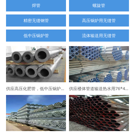
焊管
螺旋管
精密无缝钢管
高压锅炉用无缝管
低中压锅炉管
流体输送用无缝管
供应高压化肥管，低中压锅炉管，高压合金管
供应楼体管道输送热水用76*4涂塑镀锌钢管102*5冷水用衬塑镀锌钢管