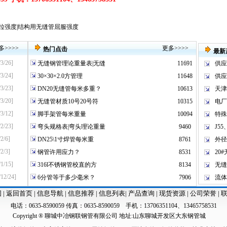
拉强度|结构用无缝管屈服强度
多
>>>>
更多
>>>>
热门点击
最新
/3/26]
无缝钢管理论重量表|无缝
11691
供应
/3/24]
30×30×2.0方管理
11648
供应
/3/23]
DN20无缝管每米多重？
10613
天津
/3/20]
无缝管材质10号20号符
10315
电厂
/3/12]
脚手架管每米重量
10094
特殊不
/2/23]
弯头规格表|弯头理论重量
9460
J55
2/6]
DN25\1寸焊管每米重
8761
外径
2/3]
钢管许用应力？
8531
20
/1/15]
316l不锈钢管校直的方
8134
无缝钢
/12/24]
6分管等于多少毫米？
7906
流体
图
|
返回首页
|
信息导航
|
信息推荐
|
信息列表
|
产品查询
|
现货资源
|
公司荣誉
|
电话：0635-8590059 传真：0635-8590059 手机：13706351104、13465758531
Copyright ® 聊城中冶钢联钢管有限公司 地址:山东聊城开发区大东钢管城