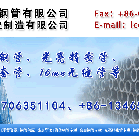
|
现货资源
|
钢管供应
|
热点导读
|
流体钢管专栏
|
合金钢管专栏
|
光亮精密管专栏
|
钢