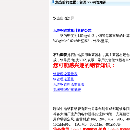
您当前的位置：
首页
>>
钢管知识
双击自动滚屏
无缝钢管重量计算的公式
钢的密度为1.85kg/dm2 ，钢管每米重量的计
W(kg/m)=0.02466*壁厚*（外径-壁厚）
石油套管
是石油钻探用重要器材，其主要器材还包
成，钢号用“地质”(DZ)表示，常用的套管钢级有DZ40
您可能感兴趣的钢管知识：
钢管理论重量表
钢管理论重量
无缝钢管理论重量表
无缝管理论重量表
聊城中冶钢联钢管有限公司常年销售成都钢铁集团
等各大钢厂生产的各种规格的
流体钢管
，
光亮精密
用户需要定尺. 主营材质:10#、20#、45#、20G、40Cr、
10CrMo910、 15CrMo、35CrMo、40CrMo等.
业务热线：0635-8590059 传真：0635-859005