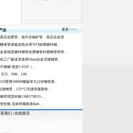
更多
>>>>
产品
高压化肥管，低中压锅炉管，高压合金管
楼体管道输送热水用76*4涂塑镀锌钢...
友发现货镀锌钢管涂塑钢管衬塑钢管焊管...
化工厂输送管道用16mn合金无缝钢管...
锈钢 现货1.4529（...
、K55、N80、L80 ...
510壁厚10MM螺旋管大口径钢管直...
#无缝钢管，133*12无缝管最新价...
管现货价格13465758531-...
管价格 流体管规格表&nb...
联系我们
|
在线留言