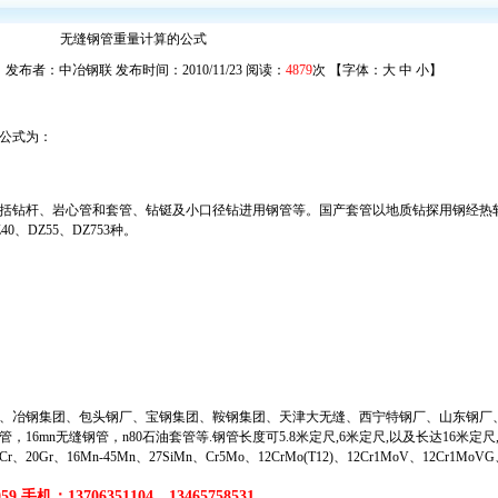
无缝钢管重量计算的公式
发布者：中冶钢联 发布时间：2010/11/23 阅读：
4879
次 【字体：
大
中
小
】
算公式为：
括钻杆、岩心管和套管、钻铤及小口径钻进用钢管等。国产套管以地质钻探用钢经热
、DZ55、DZ753种。
、冶钢集团、包头钢厂、宝钢集团、鞍钢集团、天津大无缝、西宁特钢厂、山东钢厂
管
，
16mn无缝钢管
，
n80石油套管
等
.钢管长度可5.8米定尺,6米定尺,以及长达16米定
20Gr、16Mn-45Mn、27SiMn、Cr5Mo、12CrMo(T12)、12Cr1MoV、12Cr1MoV
9 手机：13706351104、13465758531