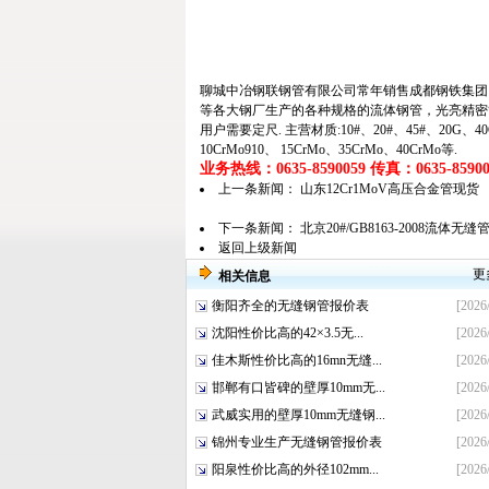
聊城中冶钢联钢管有限公司常年销售成都钢铁集团
等各大钢厂生产的各种规格的
流体钢管
，
光亮精密
用户需要定尺. 主营材质:10#、20#、45#、20G、40Cr、
10CrMo910、 15CrMo、35CrMo、40CrMo等.
业务热线：0635-8590059 传真：0635-859005
上一条新闻：
山东12Cr1MoV高压合金管现货
下一条新闻：
北京20#/GB8163-2008流体无
返回上级新闻
更
相关信息
衡阳齐全的无缝钢管报价表
[2026
沈阳性价比高的42×3.5无...
[2026
佳木斯性价比高的16mn无缝...
[2026
邯郸有口皆碑的壁厚10mm无...
[2026
武威实用的壁厚10mm无缝钢...
[2026
锦州专业生产无缝钢管报价表
[2026
阳泉性价比高的外径102mm...
[2026