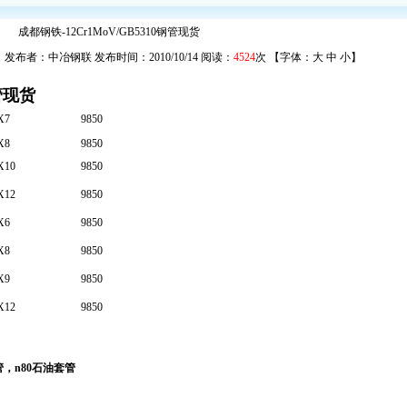
成都钢铁-12Cr1MoV/GB5310钢管现货
发布者：中冶钢联 发布时间：2010/10/14 阅读：
4524
次 【字体：
大
中
小
】
钢管现货
X7
9850
X8
9850
X10
9850
X12
9850
X6
9850
X8
9850
X9
9850
X12
9850
管
，
n80石油套管