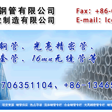
|
现货资源
|
钢管供应
|
热点导读
|
流体钢管专栏
|
合金钢管专栏
|
光亮精密管专栏
|
钢