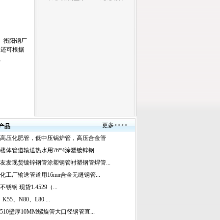
、衡阳钢厂
尺,还可根据
G、
更多
>>>>
产品
高压化肥管，低中压锅炉管，高压合金管
楼体管道输送热水用76*4涂塑镀锌钢...
友发现货镀锌钢管涂塑钢管衬塑钢管焊管...
化工厂输送管道用16mn合金无缝钢管...
锈钢 现货1.4529（...
、K55、N80、L80 ...
510壁厚10MM螺旋管大口径钢管直...