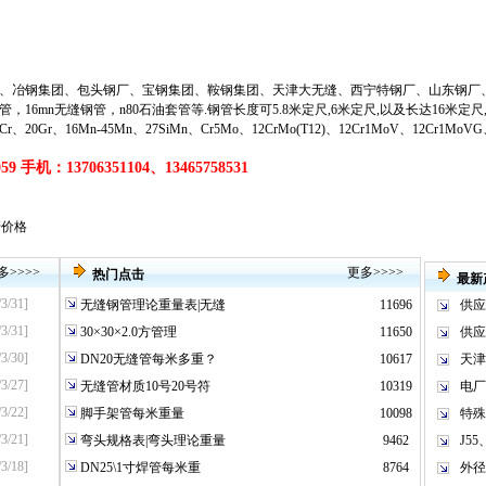
、冶钢集团、包头钢厂、宝钢集团、鞍钢集团、天津大无缝、西宁特钢厂、山东钢厂
管
，
16mn无缝钢管
，
n80石油套管
等
.钢管长度可5.8米定尺,6米定尺,以及长达16米定
20Gr、16Mn-45Mn、27SiMn、Cr5Mo、12CrMo(T12)、12Cr1MoV、12Cr1MoV
9 手机：13706351104、13465758531
缝管价格
多
>>>>
更多
>>>>
热门点击
最新
/3/31]
无缝钢管理论重量表|无缝
11696
供应
/3/31]
30×30×2.0方管理
11650
供应
/3/30]
DN20无缝管每米多重？
10617
天津
/3/27]
无缝管材质10号20号符
10319
电厂
/3/22]
脚手架管每米重量
10098
特殊不
/3/21]
弯头规格表|弯头理论重量
9462
J55
/3/18]
DN25\1寸焊管每米重
8764
外径