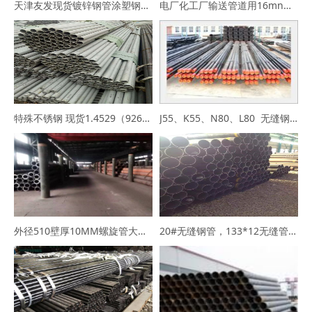
天津友发现货镀锌钢管涂塑钢管衬塑钢管焊管大口径镀锌无缝钢管厂家
电厂化工厂输送管道用16mn合金无缝钢管45号厚壁钢管大口径钢管
特殊不锈钢 现货1.4529（926）S32760 347H无缝钢管
J55、K55、N80、L80 无缝钢管地质管钻杆专用钢管
外径510壁厚10MM螺旋管大口径钢管直缝焊管426*8焊管
20#无缝钢管，133*12无缝管最新价格325*35无缝钢管厂