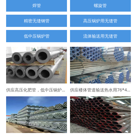
焊管
螺旋管
精密无缝钢管
高压锅炉用无缝管
低中压锅炉管
流体输送用无缝管
供应高压化肥管，低中压锅炉管，高压合金管
供应楼体管道输送热水用76*4涂塑镀锌钢管102*5冷水用衬塑镀锌钢管