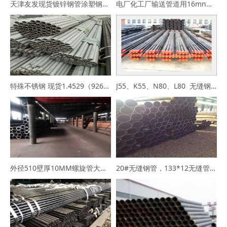
天津友发现货镀锌钢管涂塑钢管衬塑钢管焊管大口径镀锌无缝钢管厂家
电厂化工厂输送管道用16mn合金无缝钢管45号厚壁钢管大口径钢管
特殊不锈钢 现货1.4529（926）S32760 347H无缝钢管
J55、K55、N80、L80 无缝钢管地质管钻杆专用钢管
外径510壁厚10MM螺旋管大口径钢管直缝焊管426*8焊管
20#无缝钢管，133*12无缝管最新价格325*35无缝钢管厂