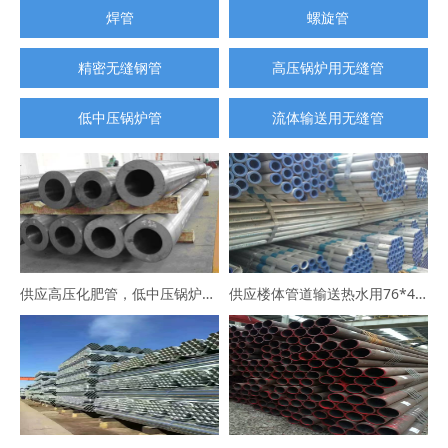
焊管
螺旋管
精密无缝钢管
高压锅炉用无缝管
低中压锅炉管
流体输送用无缝管
供应高压化肥管，低中压锅炉管，高压合金管
供应楼体管道输送热水用76*4涂塑镀锌钢管102*5冷水用衬塑镀锌钢管