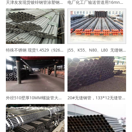
天津友发现货镀锌钢管涂塑钢管衬塑钢管焊管大口径镀锌无缝钢管厂家
电厂化工厂输送管道用16mn合金无缝钢管45号厚壁钢管大口径钢管
特殊不锈钢 现货1.4529（926）S32760 347H无缝钢管
J55、K55、N80、L80 无缝钢管地质管钻杆专用钢管
外径510壁厚10MM螺旋管大口径钢管直缝焊管426*8焊管
20#无缝钢管，133*12无缝管最新价格325*35无缝钢管厂