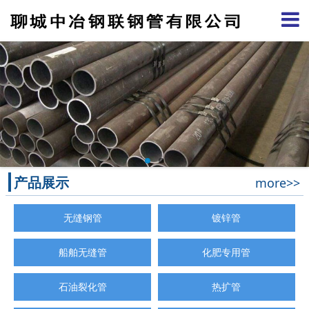
产品展示
more>>
无缝钢管
镀锌管
船舶无缝管
化肥专用管
石油裂化管
热扩管