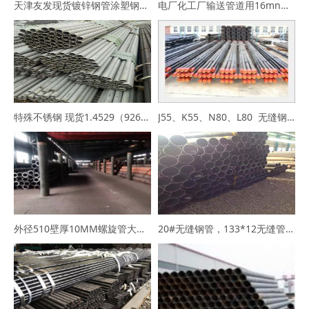
天津友发现货镀锌钢管涂塑钢管衬塑钢管焊管大口径镀锌无缝钢管厂家
电厂化工厂输送管道用16mn合金无缝钢管45号厚壁钢管大口径钢管
特殊不锈钢 现货1.4529（926）S32760 347H无缝钢管
J55、K55、N80、L80 无缝钢管地质管钻杆专用钢管
外径510壁厚10MM螺旋管大口径钢管直缝焊管426*8焊管
20#无缝钢管，133*12无缝管最新价格325*35无缝钢管厂