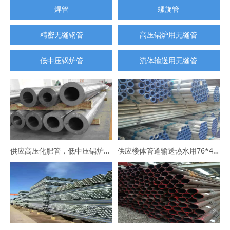
焊管
螺旋管
精密无缝钢管
高压锅炉用无缝管
低中压锅炉管
流体输送用无缝管
供应高压化肥管，低中压锅炉管，高压合金管
供应楼体管道输送热水用76*4涂塑镀锌钢管102*5冷水用衬塑镀锌钢管