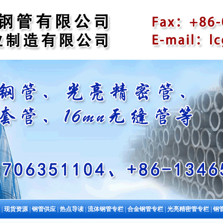
|
现货资源
|
钢管供应
|
热点导读
|
流体钢管专栏
|
合金钢管专栏
|
光亮精密管专栏
|
钢