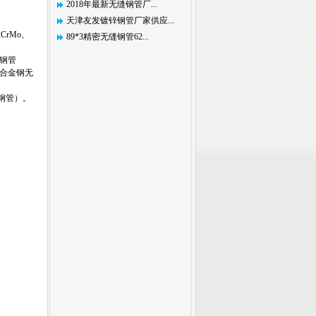
2018年最新无缝钢管厂...
天津友发镀锌钢管厂家供应...
rMo、
89*3精密无缝钢管62...
缝钢管
和合金钢无
焊钢管）。