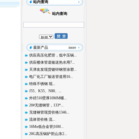
站内查询
站内查询
:
最新产品
more
供应高压化肥管，低中压锅...
供应楼体管道输送热水用7...
天津友发现货镀锌钢管涂塑...
电厂化工厂输送管道用16...
特殊不锈钢 现...
J55、K55、N80、...
外径510壁厚10MM螺...
20#无缝钢管，133*...
无缝钢管现货价格1346...
流体管价格 流...
16Mn低合金管|16M...
20G高压锅炉管|山东2...