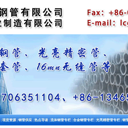
|
现货资源
|
钢管供应
|
热点导读
|
流体钢管专栏
|
合金钢管专栏
|
光亮精密管专栏
|
钢