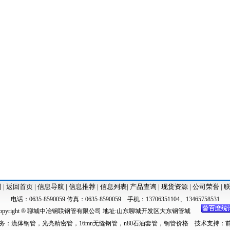
图
|
返回首页
|
信息导航
|
信息推荐
|
信息列表
|
产品查询
|
现货资源
|
公司荣誉
|
电话：0635-8590059 传真：0635-8590059 手机：13706351104、13465758531
opyright ® 聊城中冶钢联钢管有限公司 地址:山东聊城开发区大东钢管城
务：
流体钢管
，
光亮精密管
，
16mn无缝钢管
，
n80石油套管
，
钢管价格
技术
支持：