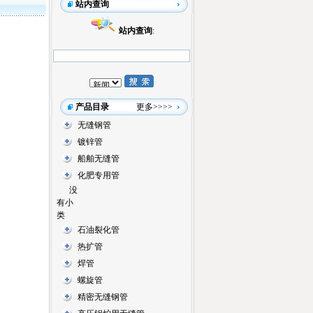
站内查询
品
站内查询
:
产品目录
更多
>>>>
无缝钢管
镀锌管
船舶无缝管
化肥专用管
没
有小
类
石油裂化管
热扩管
焊管
螺旋管
精密无缝钢管