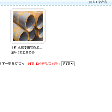
品展示 共有 1 个产
名称:
化肥专用管|化肥...
编号:
13122385516
页 下一页 尾页 页次：
1/1
页
12
个产品/页 转到：