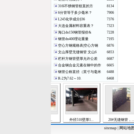
316l不锈钢管校直的方
8134
6分管等于多少毫米？
7906
L245化学成分|l36
7376
大连金属材料容重表？
7323
海口dn150钢管报价&
7228
钢管dn400理论重量
7195
空心方钢规格表|空心方钢
6876
文山厚壁无缝钢管 文山6
6853
栏杆方钢管壁厚允许公差
6687
合金钢合金元素在钢中的作
6605
钢管公称直径（英寸与毫米
6488
R-2为7.62～10.
6468
b...
J55、K55、...
外径510壁厚1...
20#无缝钢管，...
sitemap
|
网站地