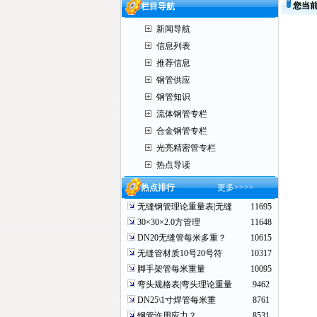
您当
栏目导航
新闻导航
信息列表
推荐信息
钢管供应
钢管知识
流体钢管专栏
合金钢管专栏
光亮精密管专栏
热点导读
热点排行
更多
>>>>
无缝钢管理论重量表|无缝
11695
30×30×2.0方管理
11648
DN20无缝管每米多重？
10615
无缝管材质10号20号符
10317
脚手架管每米重量
10095
弯头规格表|弯头理论重量
9462
DN25\1寸焊管每米重
8761
钢管许用应力？
8531