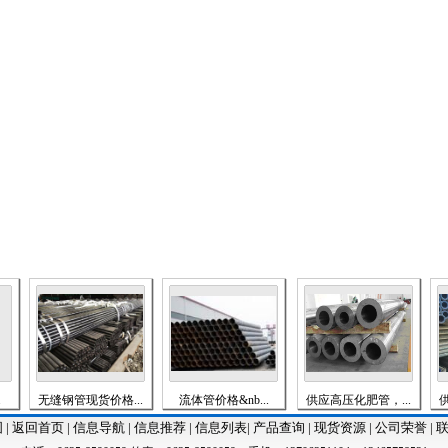
无缝钢管现货价格...
流体管价格&nb...
供应高压化肥管，...
供应楼
图
|
返回首页
|
信息导航
|
信息推荐
|
信息列表
|
产品查询
|
现货资源
|
公司荣誉
|