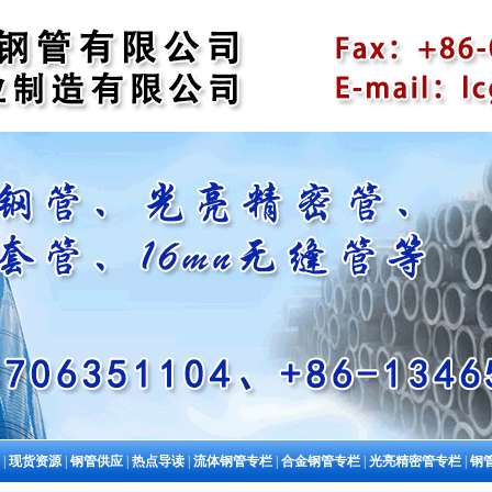
|
现货资源
|
钢管供应
|
热点导读
|
流体钢管专栏
|
合金钢管专栏
|
光亮精密管专栏
|
钢