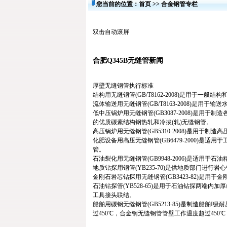
您当前的位置：
首页
>>
合金钢管专栏
双击自动滚屏
合肥Q345B无缝管新闻
厚壁无缝钢管执行标准
结构用无缝钢管(GB/T8162-2008)是用于一般
流体输送用无缝钢管(GB/T8163-2008)是用
低中压锅炉用无缝钢管(GB3087-2008)是
的优质碳素结构钢热轧和冷拔(轧)无缝钢管。
高压锅炉用无缝钢管(GB5310-2008)是用
化肥设备用高压无缝钢管(GB6479-2000)是适
管。
石油裂化用无缝钢管(GB9948-2006)是适用
地质钻探用钢管(YB235-70)是供地质部门进
金刚石岩芯钻探用无缝钢管(GB3423-82)是
石油钻探管(YB528-65)是用于石油钻探两
工具接头联结。
船舶用碳钢无缝钢管(GB5213-85)是制造船
过450℃，合金钢无缝钢管管壁工作温度超过450℃