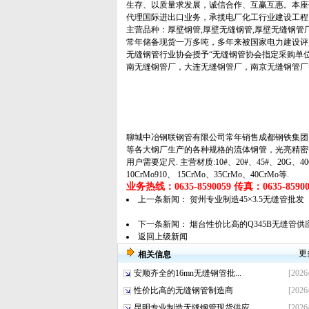
生存、以质量求发展，诚信合作、互赢互惠。本座
代理国际进出口业务，承揽电厂化工行业建设工程
主营品种：厚壁钢管,厚壁无缝钢管,厚壁无缝钢管
常年储备现货一万多吨，多年来被国家电力建设评
无缝钢管行业协会授予“无缝钢管协会指定采购单
南无缝钢管厂，大连无缝钢管厂，南京无缝钢管厂
聊城中冶钢联钢管有限公司常年销售成都钢铁集团
等各大钢厂生产的各种规格的
流体钢管
，
光亮精密
用户需要定尺. 主营材质:10#、20#、45#、20G、40Cr、
10CrMo910、 15CrMo、35CrMo、40CrMo等.
业务热线：0635-8590059 传真：0635-859005
上一条新闻：
贺州专业制造45×3.5无缝管批发
下一条新闻：
烟台性价比高的Q345B无缝管供
返回上级新闻
更
相关信息
安顺齐全的16mn无缝钢管批...
[2026
性价比高的无缝钢管制造商
[2026
昆明专业制造无缝钢管现货供应
[2026