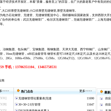
落于经济技术开发区，本着“质量，服务至上”的宗旨，在广大的新老客户中有良好的
。
厂,大口径厚壁无缝钢管,小口径厚壁无缝钢管,厚壁无缝钢等。
为电力石化钢管、无缝管、无缝钢管配送中心，我积极响应国家政策，支持西部大开
位”合作的单位有：武汉无缝钢管厂，哈尔滨无缝钢管厂，无锡无缝钢管厂，上海无缝
等。
、冶钢集团、包头钢厂、宝钢集团、鞍钢集团、天津大无缝、西宁特钢厂、山东钢厂
管
，
16mn无缝钢管
，
n80石油套管
等
.钢管长度可5.8米定尺,6米定尺,以及长达16米定
20Gr、16Mn-45Mn、27SiMn、Cr5Mo、12CrMo(T12)、12Cr1MoV、12Cr1MoV
9 手机：13706351104、13465758531
应商
多
>>>>
更多
>>>>
热门点击
最新
/3/31]
无缝钢管理论重量表|无缝
11690
供应
/3/28]
30×30×2.0方管理
11647
供应
/3/25]
DN20无缝管每米多重？
10613
天津