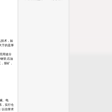
热轧技术，如
，大于的是厚
按照用途分
钢管;石油
工，煤矿，
械、电
系，实行仓
：以信誉求