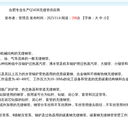
合肥专业生产Q345B无缝管供应商
发布者：管理员 发布时间：2025/11/4 阅读：
298
次 【字体：
大
中
小
】
结构和机械结构的无缝钢管。
于输送水、油、气等流体的一般无缝钢管。
用于制造各种结构低中压锅炉过热蒸汽管、沸水管及机车锅炉用过热蒸汽管、大烟管、小烟管
于制造高压及其以上压力的水管锅炉受热面用的优质碳素钢、合金钢和不锈耐热钢无缝钢管。
用于工作温度为-40~400℃、工作压力为10~30Ma的化工设备和管道的优质碳素结构钢和
于石油精炼厂的炉管、热交换器和管道无缝钢管。
行岩心钻探使用的钢管，按用途可分为钻杆、钻铤、岩心管、套管和沉淀管等。
用于金刚石岩芯钻探的钻杆、岩心杆、套管的无缝钢管。
端内加厚或外加厚的无缝钢管。钢管分车丝和不车丝两种，车丝管用接头联结，不车丝管用对
舶I级耐压管系、Ⅱ级耐压管系、锅炉及过热器用的碳素钢无缝钢管。碳素钢无缝钢管管壁工