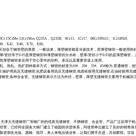
Cr 15CrMo 12Cr1Mov Q235A，Q235B、0Cr13、1Cr17、00Cr19Ni11、1Cr18Ni9、
L290、X42、X46、X70、X80。
e)和薄壁钢管的大区别在于钢管壁的厚度，一般说来，薄壁钢管都是冷拔技术，而厚壁钢管一般使用
管径等于0.05是厚壁钢管和薄壁钢管的分水岭，壁厚/管径小于0.05的是薄壁钢管
而厚壁钢管多应用于空心零件的坯料。承压以及重要管道上使用。
热轧、热扩四种基本方式，钢管的材质为10#、20#、35#、45#称为 普通钢管，
管;锅炉用高压无缝钢管;化肥设备用高压无缝钢管;地质砖探用无缝钢管;石油砖探用无缝
无缝钢管;各种合金管。无缝钢管表示方法为外径，壁厚，厚壁无缝钢管主要用于机械加
、天津大无缝钢管厂等钢厂的的优质无缝钢管、不锈钢管、合金管。产品广泛应用于机
经营，已经同全国各大钢厂建立了稳固的供货体系，同使用单位建立了良好的销售体
新老朋友光临、惠顾、指导，来人来电洽谈业务，让我们携手共进，共创辉煌。宗旨