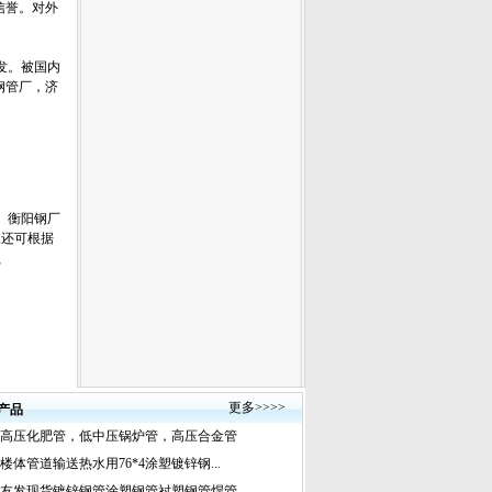
信誉。对外
发。被国内
钢管厂，济
、衡阳钢厂
尺,还可根据
G、
更多
>>>>
产品
高压化肥管，低中压锅炉管，高压合金管
楼体管道输送热水用76*4涂塑镀锌钢...
友发现货镀锌钢管涂塑钢管衬塑钢管焊管...