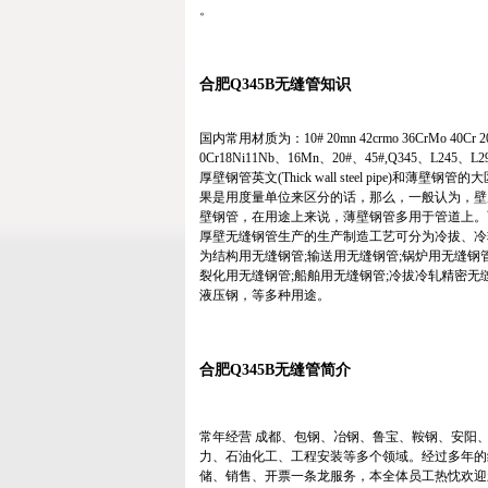
。
合肥Q345B无缝管知识
国内常用材质为：10# 20mn 42crmo 36CrMo 40Cr 20
0Cr18Ni11Nb、16Mn、20#、45#,Q345、L245、
厚壁钢管英文(Thick wall steel pip
果是用度量单位来区分的话，那么，一般认为，壁厚/
壁钢管，在用途上来说，薄壁钢管多用于管道上。
厚壁无缝钢管生产的生产制造工艺可分为冷拔、冷轧、
为结构用无缝钢管;输送用无缝钢管;锅炉用无缝钢
裂化用无缝钢管;船舶用无缝钢管;冷拔冷轧精密
液压钢，等多种用途。
合肥Q345B无缝管简介
常年经营 成都、包钢、冶钢、鲁宝、鞍钢、安阳
力、石油化工、工程安装等多个领域。经过多年的
储、销售、开票一条龙服务，本全体员工热忱欢迎