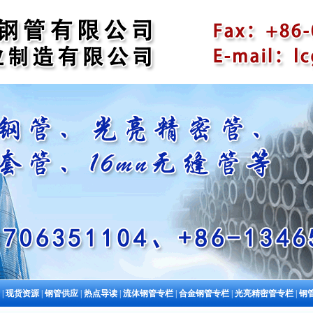
|
现货资源
|
钢管供应
|
热点导读
|
流体钢管专栏
|
合金钢管专栏
|
光亮精密管专栏
|
钢