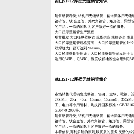
凉山51×12厚壁无缝钢管知识
销售钢管种类; 结构用无缝钢管，输送流体用无缝
镀锌管、钛 合金管、外六角钢管，矩形管、异型
的产品，一流的团队 为客户做好一流的服务。
大口径厚壁钢管生产流程
现货批发 大口径厚壁钢管 现货供应 规格齐全 质
大口径厚壁钢管规格范围：大口径厚壁钢管的外径通常超
双焊缝大口径可达到2020mm。
大口径厚壁钢管用途：大口径厚壁钢管多应用于大
选用Q345B 、Q345C。温度较低地区也会用到Q345D
凉山51×12厚壁无缝钢管简介
市场销售代理销售成攀钢、包钢， 宝钢、鞍钢、冶钢
27SiMn、20cr、40cr、15crmo、15crmoG、35CrMo
工、电力等专用管材，均执行国家标准：GB/T8162-2008、GB
GB6479-2008等。
销售钢管种类; 结构用无缝钢管，输送流体用无缝
镀锌管、钛合金管、外六角钢管，矩形管、异型管
的产品，一流的团队为客户做好一流的服务。
本着信誉,薄利多销的原则,以优质的服务,灵活的