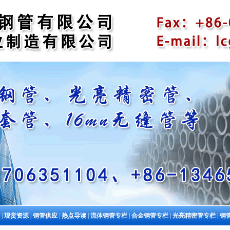
|
现货资源
|
钢管供应
|
热点导读
|
流体钢管专栏
|
合金钢管专栏
|
光亮精密管专栏
|
钢