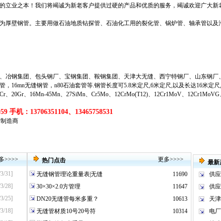
的立业之本！我们将竭诚为新老客户提供过硬的产品和优质的服务，竭诚欢迎广大新
称为厚壁钢管。主要用做石油地质钻探管、石油化工用的裂化管、锅炉管、轴承管以及
、冶钢集团、包头钢厂、宝钢集团、鞍钢集团、天津大无缝、西宁特钢厂、山东钢厂
管
，
16mn无缝钢管
，
n80石油套管
等
.钢管长度可5.8米定尺,6米定尺,以及长达16米定
20Gr、16Mn-45Mn、27SiMn、Cr5Mo、12CrMo(T12)、12Cr1MoV、12Cr1MoV
9 手机：13706351104、13465758531
管制造商
多
>>>>
更多
>>>>
热门点击
最新
/3/31]
无缝钢管理论重量表|无缝
11690
供应
/3/28]
30×30×2.0方管理
11647
供应
/3/25]
DN20无缝管每米多重？
10613
天津
/3/18]
无缝管材质10号20号符
10314
电厂