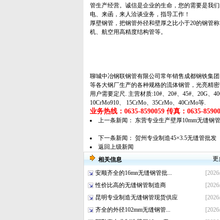
管生产经营。诚信是企业的生命，您的需要是我们
电、来函，来人洽谈业务，指导工作！
厚壁钢管，把钢管外径和壁厚之比小于20的钢管
机、航空用高精度结构管等。
聊城中冶钢联钢管有限公司常年销售成都钢铁集团
等各大钢厂生产的各种规格的
流体钢管
，
光亮精密
用户需要定尺. 主营材质:10#、20#、45#、20G、40Cr、
10CrMo910、 15CrMo、35CrMo、40CrMo等.
业务热线：0635-8590059 传真：0635-859005
上一条新闻：
东营专业生产壁厚10mm无缝钢
下一条新闻：
贺州专业制造45×3.5无缝管批发
返回上级新闻
更
相关信息
安顺齐全的16mn无缝钢管批...
[2026
性价比高的无缝钢管制造商
[2026
昆明专业制造无缝钢管现货供应
[2026
齐全的外径102mm无缝钢管...
[2026