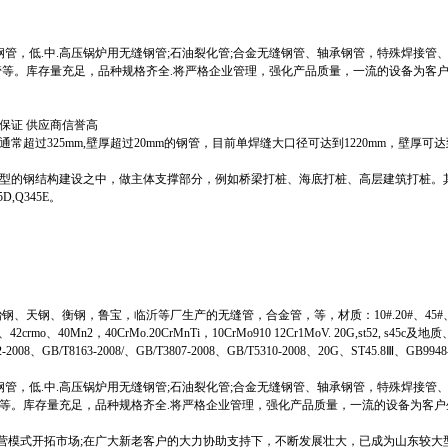
钢管，低.中.高压锅炉用无缝钢管;石油裂化管;合金无缝钢管、轴承钢管，特殊焊接管
管等。库存量充足，品种规格齐全.将严格企业管理，强化产品质量，一流的设备为客
量保证 供应商信誉高
过325mm,壁厚超过20mm的钢管，目前单焊缝大口径可达到1220mm，壁厚可达到
型的钢结构建设之中，做主体支撑部分，例如桥梁打桩、海底打桩、高层建筑打桩。
,Q345E。
、天钢、衡钢，鲁宝，临沂等厂生产的无缝管，合金管，等，材质：10#.20#、45#、
、42crmo、40Mn2，40CrMo.20CrMnTi，10CrMo910 12Cr1MoV. 20G,st52, s45c
/T8163-2008/、GB/T3807-2008、GB/T5310-2008、20G、ST45.8Ⅲ、GB9948
钢管，低.中.高压锅炉用无缝钢管;石油裂化管;合金无缝钢管、轴承钢管，特殊焊接管
等。库存量充足，品种规格齐全.将严格企业管理，强化产品质量，一流的设备为客户
经营模式开拓市场;在广大新老客户的大力协助支持下，不断发展壮大，已成为山东较大