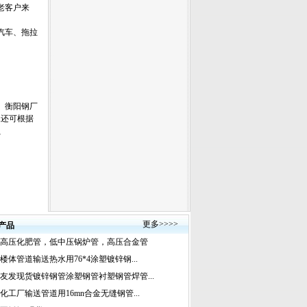
老客户来
汽车、拖拉
、衡阳钢厂
尺,还可根据
G、
更多
>>>>
产品
高压化肥管，低中压锅炉管，高压合金管
楼体管道输送热水用76*4涂塑镀锌钢...
友发现货镀锌钢管涂塑钢管衬塑钢管焊管...
化工厂输送管道用16mn合金无缝钢管...