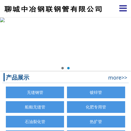
产品展示
more>>
无缝钢管
镀锌管
船舶无缝管
化肥专用管
石油裂化管
热扩管