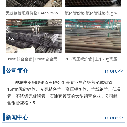
无缝钢管现货价格13465758531-无缝钢管资源-无缝钢管市场
流体管价格 流体管规格表 gb/t3087流体管 325*10无缝钢管
16Mn低合金管|16Mn合金无缝钢管|16Mn合金管化学成分
20G高压锅炉管|山东20g高压锅炉管|高压锅炉管知识用途
公司简介
more>>
聊城中冶钢联钢管有限公司是专业生产经营流体钢管、
16mn无缝钢管、光亮精密管、高压锅炉管、管线钢管、低温
管、不锈钢无缝钢管、石油套管等的大型钢管企业，公司经
营钢管规格：5…
新闻中心
more>>