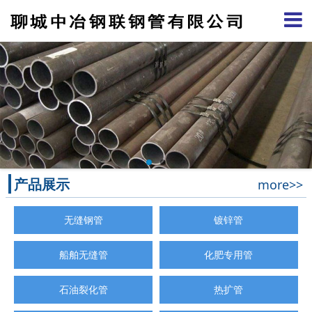
产品展示
more>>
无缝钢管
镀锌管
船舶无缝管
化肥专用管
石油裂化管
热扩管