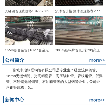
无缝钢管现货价格13465758531-无缝钢管资源-无缝钢管市场
流体管价格 流体管规格表 gb/t3087流体管 325*10无缝钢管
16Mn低合金管|16Mn合金无缝钢管|16Mn合金管化学成分
20G高压锅炉管|山东20g高压锅炉管|高压锅炉管知识用途
公司简介
more>>
聊城中冶钢联钢管有限公司是专业生产经营流体钢管、
16mn无缝钢管、光亮精密管、高压锅炉管、管线钢管、低温
管、不锈钢无缝钢管、石油套管等的大型钢管企业，公司经
营钢管规格：5…
新闻中心
more>>