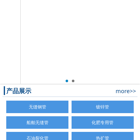
产品展示
more>>
无缝钢管
镀锌管
船舶无缝管
化肥专用管
石油裂化管
热扩管