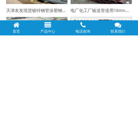
天津友发现货镀锌钢管涂塑钢管衬塑钢管焊管大口径镀锌无缝钢管厂家
电厂化工厂输送管道用16mn合金无缝钢管45号厚壁钢管大口径钢管
首页
产品中心
电话咨询
联系我们
特殊不锈钢 现货1.4529（926）S32760 347H无缝钢管
J55、K55、N80、L80 无缝钢管地质管钻杆专用钢管
外径510壁厚10MM螺旋管大口径钢管直缝焊管426*8焊管
20#无缝钢管，133*12无缝管最新价格325*35无缝钢管厂