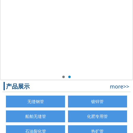
产品展示
more>>
无缝钢管
镀锌管
船舶无缝管
化肥专用管
石油裂化管
热扩管