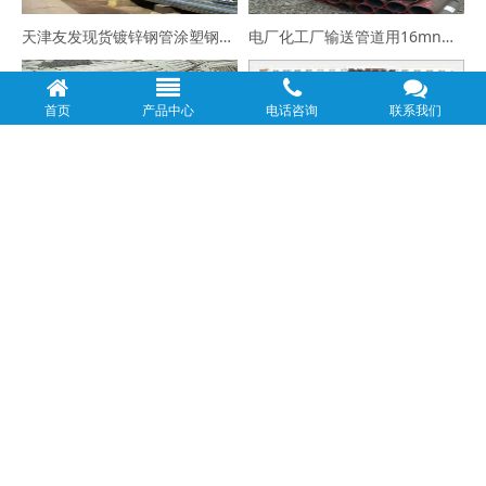
天津友发现货镀锌钢管涂塑钢管衬塑钢管焊管大口径镀锌无缝钢管厂家
电厂化工厂输送管道用16mn合金无缝钢管45号厚壁钢管大口径钢管
首页
产品中心
电话咨询
联系我们
特殊不锈钢 现货1.4529（926）S32760 347H无缝钢管
J55、K55、N80、L80 无缝钢管地质管钻杆专用钢管
外径510壁厚10MM螺旋管大口径钢管直缝焊管426*8焊管
20#无缝钢管，133*12无缝管最新价格325*35无缝钢管厂