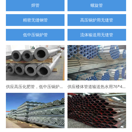
焊管
螺旋管
精密无缝钢管
高压锅炉用无缝管
低中压锅炉管
流体输送用无缝管
供应高压化肥管，低中压锅炉管，高压合金管
供应楼体管道输送热水用76*4涂塑镀锌钢管102*5冷水用衬塑镀锌钢管