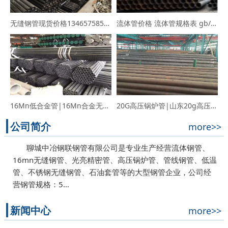
无缝钢管现货价格13465758531-无缝钢管资源-无缝钢管市场
流体管价格 流体管规格表 gb/t3087流体管 325*10无缝钢管
16Mn低合金管|16Mn合金无缝钢管|16Mn合金管化学成分
20G高压锅炉管|山东20g高压锅炉管|高压锅炉管知识用途
公司简介
more>>
聊城中冶钢联钢管有限公司是专业生产经营流体钢管、
16mn无缝钢管、光亮精密管、高压锅炉管、管线钢管、低温
管、不锈钢无缝钢管、石油套管等的大型钢管企业，公司经
营钢管规格：5…
新闻中心
more>>