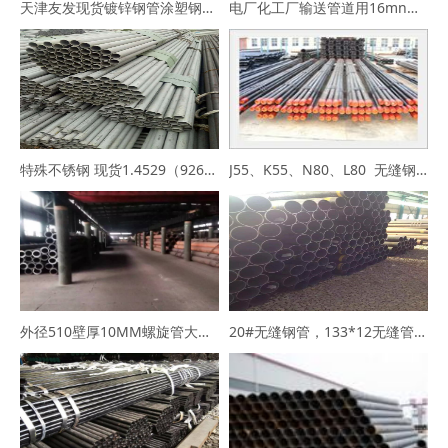
天津友发现货镀锌钢管涂塑钢管衬塑钢管焊管大口径镀锌无缝钢管厂家
电厂化工厂输送管道用16mn合金无缝钢管45号厚壁钢管大口径钢管
特殊不锈钢 现货1.4529（926）S32760 347H无缝钢管
J55、K55、N80、L80 无缝钢管地质管钻杆专用钢管
外径510壁厚10MM螺旋管大口径钢管直缝焊管426*8焊管
20#无缝钢管，133*12无缝管最新价格325*35无缝钢管厂