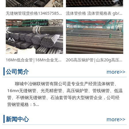
无缝钢管现货价格13465758531-无缝钢管资源-无缝钢管市场
流体管价格 流体管规格表 gb/t3087流体管 325*10无缝钢管
16Mn低合金管|16Mn合金无缝钢管|16Mn合金管化学成分
20G高压锅炉管|山东20g高压锅炉管|高压锅炉管知识用途
公司简介
more>>
聊城中冶钢联钢管有限公司是专业生产经营流体钢管、
16mn无缝钢管、光亮精密管、高压锅炉管、管线钢管、低温
管、不锈钢无缝钢管、石油套管等的大型钢管企业，公司经
营钢管规格：5…
新闻中心
more>>