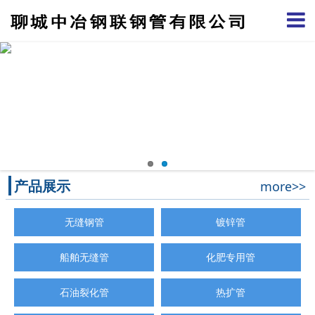
产品展示
more>>
无缝钢管
镀锌管
船舶无缝管
化肥专用管
石油裂化管
热扩管