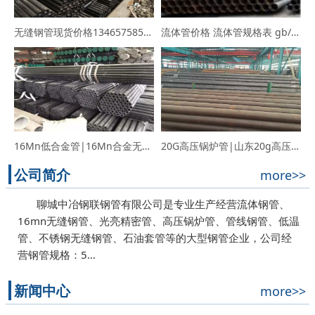
无缝钢管现货价格13465758531-无缝钢管资源-无缝钢管市场
流体管价格 流体管规格表 gb/t3087流体管 325*10无缝钢管
16Mn低合金管|16Mn合金无缝钢管|16Mn合金管化学成分
20G高压锅炉管|山东20g高压锅炉管|高压锅炉管知识用途
公司简介
more>>
聊城中冶钢联钢管有限公司是专业生产经营流体钢管、
16mn无缝钢管、光亮精密管、高压锅炉管、管线钢管、低温
管、不锈钢无缝钢管、石油套管等的大型钢管企业，公司经
营钢管规格：5…
新闻中心
more>>