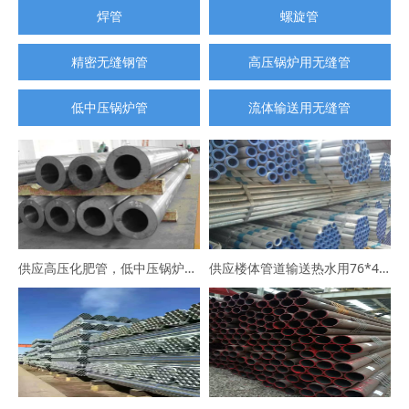
焊管
螺旋管
精密无缝钢管
高压锅炉用无缝管
低中压锅炉管
流体输送用无缝管
供应高压化肥管，低中压锅炉管，高压合金管
供应楼体管道输送热水用76*4涂塑镀锌钢管102*5冷水用衬塑镀锌钢管