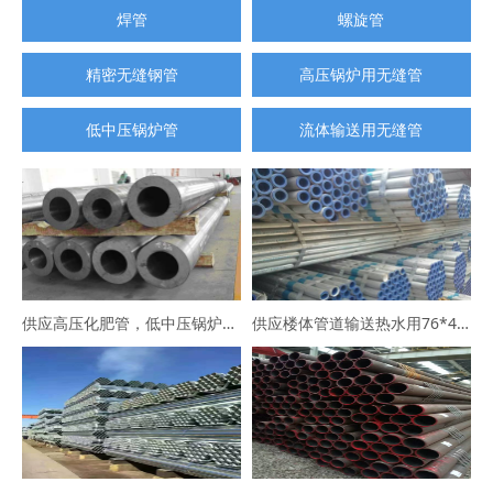
焊管
螺旋管
精密无缝钢管
高压锅炉用无缝管
低中压锅炉管
流体输送用无缝管
供应高压化肥管，低中压锅炉管，高压合金管
供应楼体管道输送热水用76*4涂塑镀锌钢管102*5冷水用衬塑镀锌钢管