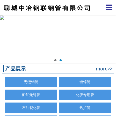
产品展示
more>>
无缝钢管
镀锌管
船舶无缝管
化肥专用管
石油裂化管
热扩管