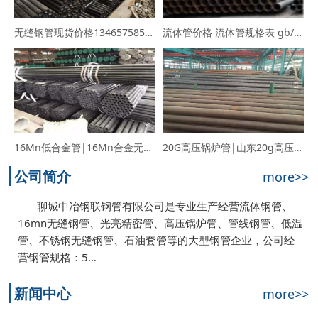
无缝钢管现货价格13465758531-无缝钢管资源-无缝钢管市场
流体管价格 流体管规格表 gb/t3087流体管 325*10无缝钢管
16Mn低合金管|16Mn合金无缝钢管|16Mn合金管化学成分
20G高压锅炉管|山东20g高压锅炉管|高压锅炉管知识用途
公司简介
more>>
聊城中冶钢联钢管有限公司是专业生产经营流体钢管、
16mn无缝钢管、光亮精密管、高压锅炉管、管线钢管、低温
管、不锈钢无缝钢管、石油套管等的大型钢管企业，公司经
营钢管规格：5…
新闻中心
more>>